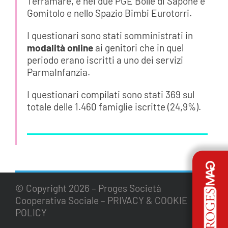
Terramare, e nei due PGE Bolle di Sapone e
Gomitolo e nello Spazio Bimbi Eurotorri.
I questionari sono stati somministrati in
modalità online
ai genitori che in quel
periodo erano iscritti a uno dei servizi
ParmaInfanzia.
I questionari compilati sono stati 369 sul
totale delle 1.460 famiglie iscritte (24,9%).
© Copyright
2026 – Proges Società
Cooperativa Sociale –
PRIVACY & COOKIE
POLICY