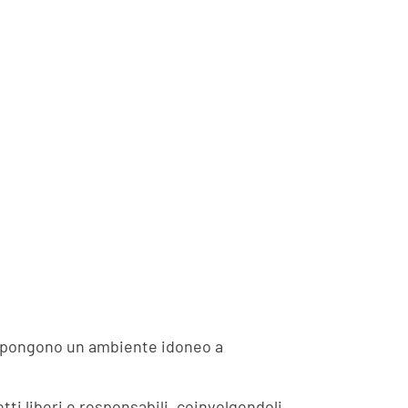
dispongono un ambiente idoneo a
ti liberi e responsabili, coinvolgendoli