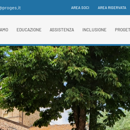
i@proges.it
AREA SOCI
AREA RISERVATA
IAMO
EDUCAZIONE
ASSISTENZA
INCLUSIONE
PROGET