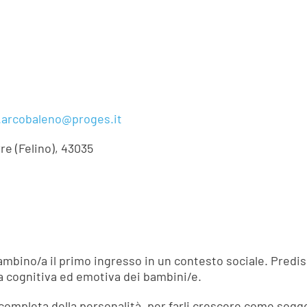
.arcobaleno@proges.it
re (Felino), 43035
 bambino/a il primo ingresso in un contesto sociale. Pre
ta cognitiva ed emotiva dei bambini/e.
completa della personalità, per farli crescere come sogget