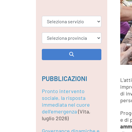
PUBBLICAZIONI
L’att
impre
Pronto intervento
di in
sociale, la risposta
pers
immediata nel cuore
dell’emergenza
(Vita,
Prog
luglio 2026)
e di 
ammi
Governance dinamiche e