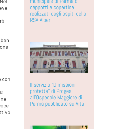
municipale di Parma di
 Nel
cappotti e copertine
deve
realizzati dagli ospiti della
RSA Alberi
ità
ben
ione
e
con
Il servizio “Dimissioni
protette” di Proges
la
all’Ospedale Maggiore di
one
Parma pubblicato su Vita
ecoce
ttivo