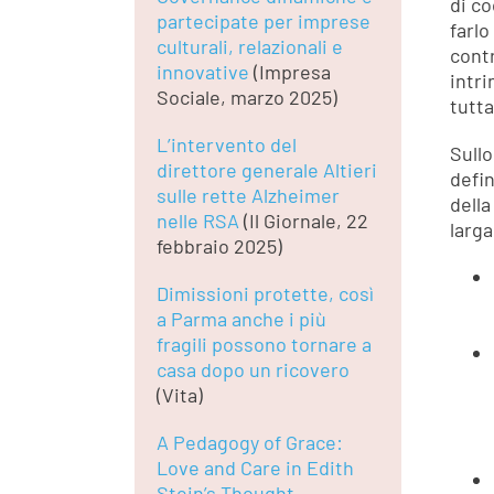
di co
partecipate per imprese
farl
culturali, relazionali e
contr
innovative
(Impresa
intri
Sociale, marzo 2025)
tutta
L’intervento del
Sullo
direttore generale Altieri
defin
sulle rette Alzheimer
della
nelle RSA
(Il Giornale, 22
larg
febbraio 2025)
Dimissioni protette, così
a Parma anche i più
fragili possono tornare a
casa dopo un ricovero
(Vita)
A Pedagogy of Grace:
Love and Care in Edith
Stein’s Thought