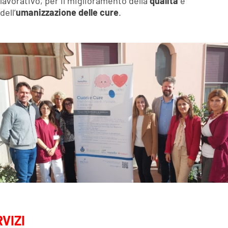
lavorativo, per il miglioramento della
qualità
e
dell’
umanizzazione delle cure
.
VIZI