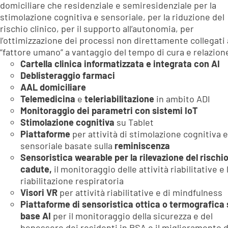
domiciliare che residenziale e semiresidenziale per la
stimolazione cognitiva e sensoriale, per la riduzione del
rischio clinico, per il supporto all’autonomia, per
l’ottimizzazione dei processi non direttamente collegati 
“fattore umano” a vantaggio del tempo di cura e relazion
Cartella clinica informatizzata e integrata con AI
Deblisteraggio farmaci
AAL domiciliare
Telemedicina
e
teleriabilitazione
in ambito ADI
Monitoraggio dei parametri con sistemi IoT
Stimolazione cognitiva
su Tablet
Piattaforme
per attività di stimolazione cognitiva e
sensoriale basate sulla
reminiscenza
Sensoristica wearable per la rilevazione del rischi
cadute,
il monitoraggio delle attività riabilitative e 
riabilitazione respiratoria
Visori VR
per attività riabilitative e di mindfulness
Piattaforme di sensoristica ottica o termografica 
base AI
per il monitoraggio della sicurezza e del
benessere dei residenti in RSA e il miglioramento d