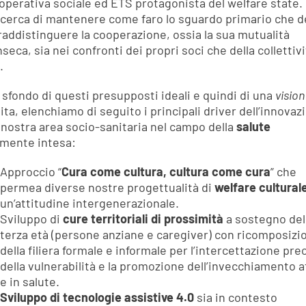
operativa sociale ed ETS protagonista del welfare state.
o cerca di mantenere come faro lo sguardo primario che 
addistinguere la cooperazione, ossia la sua mutualità
nseca, sia nei confronti dei propri soci che della collettiv
.
 sfondo di questi presupposti ideali e quindi di una
vision
ita, elenchiamo di seguito i principali driver dell’innovaz
 nostra area socio-sanitaria nel campo della
salute
amente intesa:
Approccio
“
Cura come cultura, cultura come cura
”
che
permea diverse nostre progettualità di
welfare cultural
un’attitudine intergenerazionale.
Sviluppo di
cure territoriali di prossimità
a sostegno del
terza età (persone anziane e caregiver) con ricomposizi
della filiera formale e informale per l’intercettazione pr
della vulnerabilità e la promozione dell’invecchiamento a
e in salute.
Sviluppo di tecnologie assistive 4.0
sia in contesto