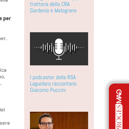
trattoria della CRA
Gardenia e Melograno
e per
,
er,
ica
no,
I podcaster della RSA
Laguidara raccontano
,
Giacomo Puccini
,
el
ssere