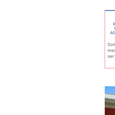
AS
Son
med
ser