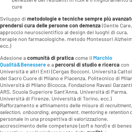
cure
Sviluppo di
metodologie e tecniche sempre più avanzat
prendersi cura delle persone con demenza
(Gentle Care
approccio neuroscientifico al design dei luoghi di cura,
terapie non farmacologiche, metodo Montessori Alzheim
ecc.)
Adesione a
comunità di pratica
come il
Marchio
Qualità&Benessere
e a
percorsi di studio e ricerca
con
Università e altri Enti (Cergas Bocconi, Università Cattol
del Sacro Cuore di Milano e Piacenza, Politecnico di Mila
Università di Milano Bicocca, Fondazione Ravasi Garzanti
ARS, Scuola Superiore Sant’Anna, Università di Parma,
Università di Firenze, Università di Torino, ecc.)
Rafforzamento e affinamento delle misure di
recruitment
selection
,
onboarding
,
engagement
,
mentoring
e
retention
d
personale in una prospettiva di valorizzazione,
accrescimento delle competenze (
soft
e
hard
) e di bene