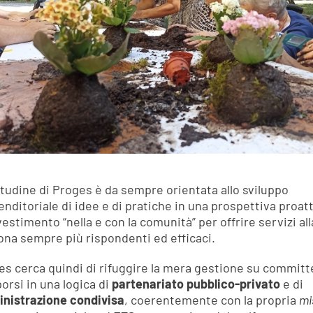
itudine di Proges è da sempre orientata allo sviluppo
nditoriale di idee e di pratiche in una prospettiva proatt
vestimento “nella e con la comunità” per offrire servizi all
ona sempre più rispondenti ed efficaci.
es cerca quindi di rifuggire la mera gestione su commit
porsi in una logica di
partenariato pubblico-privato
e di
nistrazione condivisa
, coerentemente con la propria
mi