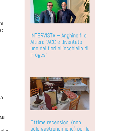
al
e:
INTERVISTA – Anghinolfi e
Altieri: “ACC è diventato
uno dei fiori all’occhiello di
Proges”
o
la
su
Ottime recensioni (non
solo gastronomiche) per la
elle