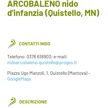
ARCOBALENO nido
AREA SOCI
d'infanzia (Quistello, MN)
AREA RISERVATA
CONTATTI
CONTATTI NIDO
LAVORA CON NOI
Telefono: 0376 618903; e-mail:
nidoarcobaleno.quistello@proges.it
Piazza Ugo Manzoli, 1, Quistello (Mantova) –
GoogleMaps
DESCRIZIONE