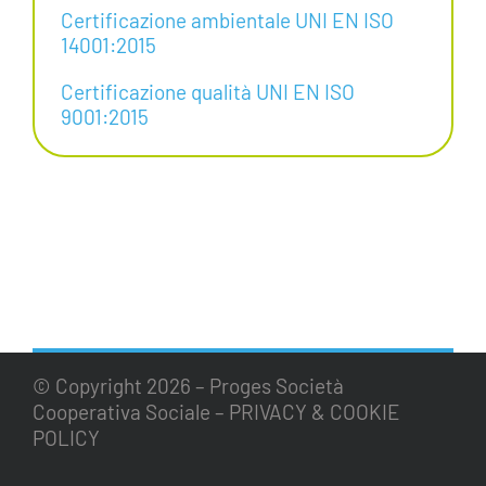
Certificazione ambientale UNI EN ISO
14001:2015
Certificazione qualità UNI EN ISO
9001:2015
© Copyright
2026 – Proges Società
Cooperativa Sociale –
PRIVACY & COOKIE
POLICY