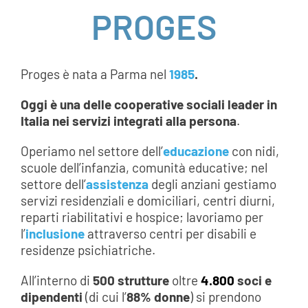
PROGES
AREA SOCI
AREA RISERVATA
Proges è nata a Parma nel
1985
.
CONTATTI
Oggi è una delle cooperative sociali leader in
Italia nei servizi integrati alla persona
.
LAVORA CON NOI
Operiamo nel settore dell’
educazione
con nidi,
scuole dell’infanzia, comunità educative; nel
settore dell’
assistenza
degli anziani gestiamo
servizi residenziali e domiciliari, centri diurni,
reparti riabilitativi e hospice; lavoriamo per
l’
inclusione
attraverso centri per disabili e
residenze psichiatriche.
All’interno di
500 strutture
oltre
4
.800
soci e
dipendenti
(di cui l’
88% donne
) si prendono