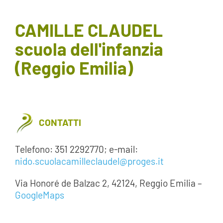
AREA SOCI
CAMILLE CLAUDEL
scuola dell'infanzia
AREA RISERVATA
(Reggio Emilia)
CONTATTI
LAVORA CON NOI
CONTATTI
Telefono: 351 2292770; e-mail:
nido.scuolacamilleclaudel@proges.it
Via Honoré de Balzac 2, 42124, Reggio Emilia –
GoogleMaps