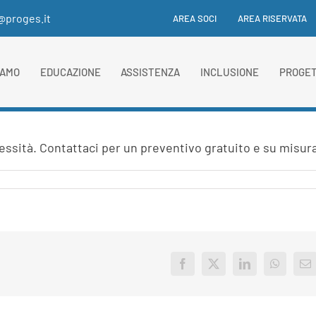
i@proges.it
AREA SOCI
AREA RISERVATA
IAMO
EDUCAZIONE
ASSISTENZA
INCLUSIONE
PROGET
essità. Contattaci per un preventivo gratuito e su misur
Facebook
X
LinkedIn
WhatsAp
Em