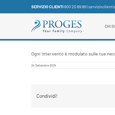
Salta
SERVIZIO CLIENTI
800 20 89 89
|
servizioclient
al
contenuto
CHI S
Ogni intervento è modulato sulle tue nec
24 Settembre 2025
Condividi!