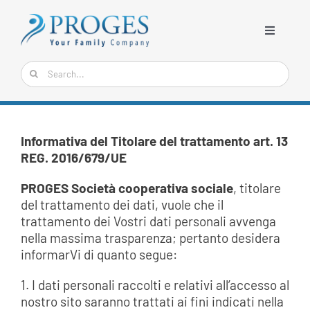
Salta
al
Toggle
contenuto
Navigati
Cerca
HOME
per:
CHI SIAMO
Informativa del Titolare del trattamento art. 13
SERVIZI
REG. 2016/679/UE
PROGES Società cooperativa sociale
, titolare
PROGETTI SPECIALI
del trattamento dei dati, vuole che il
trattamento dei Vostri dati personali avvenga
RESPONSABILITA’ SOCIALE
nella massima trasparenza; pertanto desidera
informarVi di quanto segue:
NEWS
1. I dati personali raccolti e relativi all’accesso al
COMUNICAZIONE
nostro sito saranno trattati ai fini indicati nella