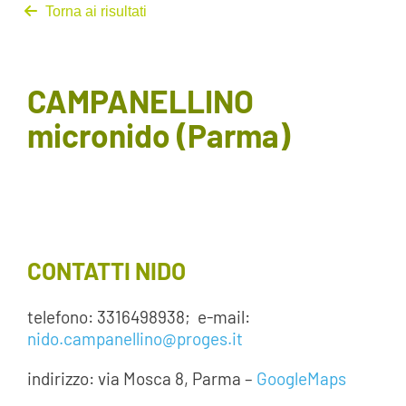
Torna ai risultati
AREA SOCI
AREA RISERVATA
CAMPANELLINO
micronido (Parma)
CONTATTI
LAVORA CON NOI
CONTATTI NIDO
telefono: 3316498938; e-mail:
nido.campanellino@proges.it
indirizzo: via Mosca 8, Parma –
GoogleMaps