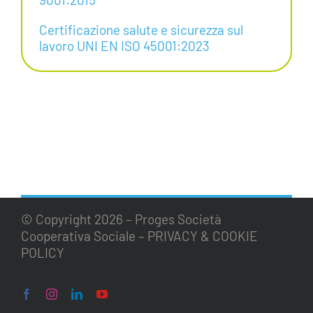
Certificazione salute e sicurezza sul
lavoro UNI EN ISO 45001:2023
© Copyright
2026 – Proges Società
Cooperativa Sociale –
PRIVACY & COOKIE
POLICY