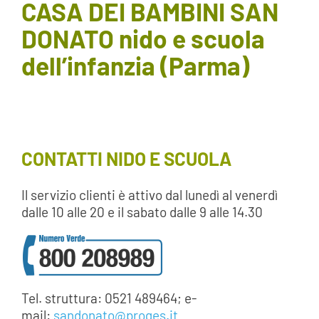
CASA DEI BAMBINI SAN
AREA SOCI
DONATO nido e scuola
dell’infanzia (Parma)
AREA RISERVATA
CONTATTI
LAVORA CON NOI
CONTATTI NIDO E SCUOLA
Il servizio clienti è attivo dal lunedì al venerdì
dalle 10 alle 20 e il sabato dalle 9 alle 14.30
Tel. struttura: 0521 489464; e-
mail:
sandonato@proges.it