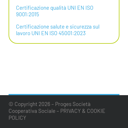
Certificazione qualità UNI EN ISO
9001:2015
Certificazione salute e sicurezza sul
lavoro UNI EN ISO 45001:2023
© Copyright
2026 – Proges Società
Cooperativa Sociale –
PRIVACY & COOKIE
POLICY