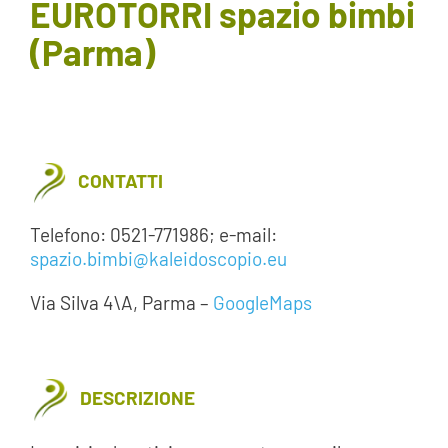
EUROTORRI spazio bimbi
AREA SOCI
(Parma)
AREA RISERVATA
CONTATTI
CONTATTI
LAVORA CON NOI
Telefono: 0521-771986; e-mail:
spazio.bimbi@kaleidoscopio.eu
Via Silva 4\A, Parma –
GoogleMaps
DESCRIZIONE