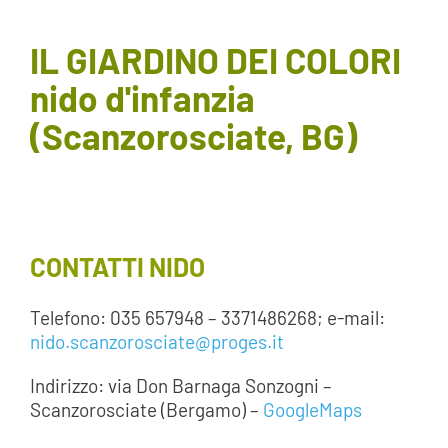
AREA SOCI
IL GIARDINO DEI COLORI
nido d'infanzia
AREA RISERVATA
(Scanzorosciate, BG)
CONTATTI
LAVORA CON NOI
CONTATTI NIDO
Telefono: 035 657948 – 3371486268; e-mail:
nido.scanzorosciate@proges.it
Indirizzo: via Don Barnaga Sonzogni –
Scanzorosciate (Bergamo) –
GoogleMaps