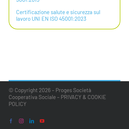
Certificazione salute e sicurezza sul
lavoro UNI EN ISO 45001:2023
© Copyright
2026 – Proges Società
Cooperativa Sociale –
PRIVACY & COOKIE
POLICY