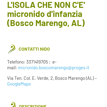
L'ISOLA CHE NON C'E'
AREA SOCI
micronido d'infanzia
(Bosco Marengo, AL)
AREA RISERVATA
CONTATTI
LAVORA CON NOI
CONTATTI NIDO
Telefono: 3371419705 ; e-
mail:
micronido.boscomarengo@proges.it
Via Ten. Col. E. Verde, 2, Bosco Marengo (AL) –
GoogleMaps
DESCRIZIONE