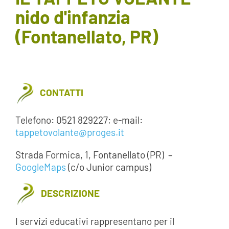
nido d'infanzia
AREA SOCI
(Fontanellato, PR)
AREA RISERVATA
CONTATTI
CONTATTI
LAVORA CON NOI
Telefono: 0521 829227; e-mail:
tappetovolante@proges.it
Strada Formica, 1, Fontanellato (PR)
–
GoogleMaps
(c/o Junior campus)
DESCRIZIONE
I servizi educativi rappresentano per il