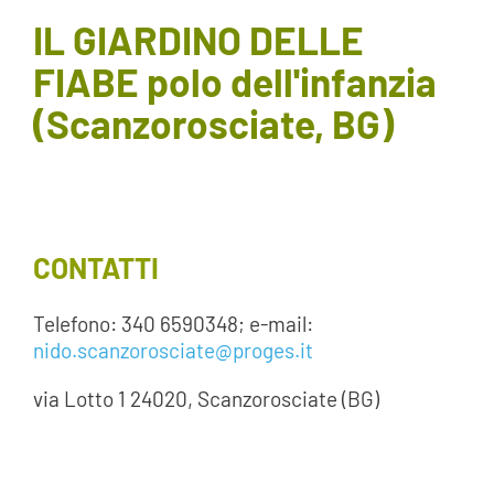
IL GIARDINO DELLE
AREA SOCI
FIABE polo dell'infanzia
AREA RISERVATA
(Scanzorosciate, BG)
CONTATTI
LAVORA CON NOI
CONTATTI
Telefono: 340 6590348; e-mail:
nido.scanzorosciate@proges.it
via Lotto 1 24020, Scanzorosciate (BG)