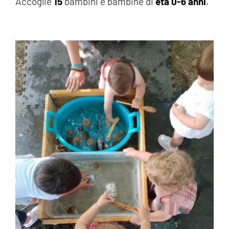
Accoglie
15
bambini e bambine di
età 0-6 anni
.