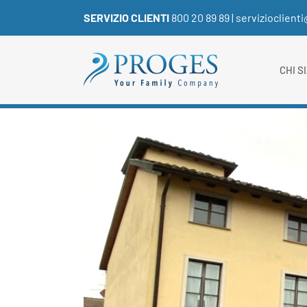
Salta
SERVIZIO CLIENTI
800 20 89 89
|
servizioclient
al
contenuto
CHI S