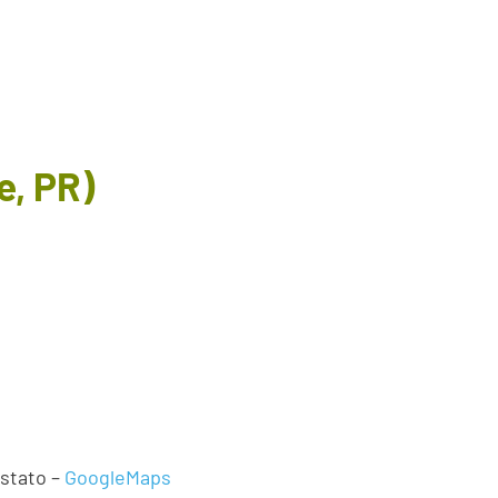
e, PR)
astato –
GoogleMaps