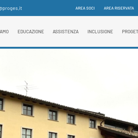
i@proges.it
AREA SOCI
AREA RISERVATA
IAMO
EDUCAZIONE
ASSISTENZA
INCLUSIONE
PROGET