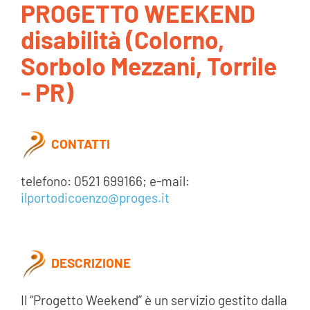
PROGETTO WEEKEND
AREA SOCI
disabilità (Colorno,
Sorbolo Mezzani, Torrile
AREA RISERVATA
- PR)
CONTATTI
LAVORA CON NOI
CONTATTI
telefono: 0521 699166; e-mail:
ilportodicoenzo@proges.it
DESCRIZIONE
Il “Progetto Weekend” è un servizio gestito dalla