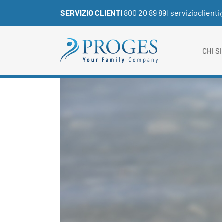
Salta
SERVIZIO CLIENTI
800 20 89 89
|
servizioclient
al
contenuto
CHI S