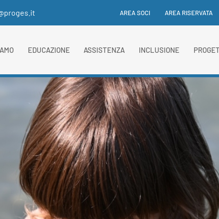
i@proges.it
AREA SOCI
AREA RISERVATA
IAMO
EDUCAZIONE
ASSISTENZA
INCLUSIONE
PROGET