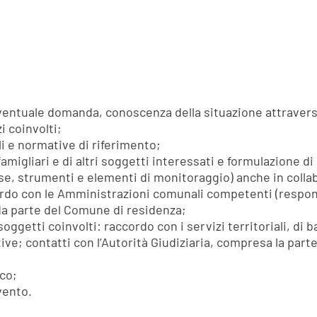
ventuale domanda, conoscenza della situazione attravers
i coinvolti;
li e normative di riferimento;
famigliari e di altri soggetti interessati e formulazione d
rse, strumenti e elementi di monitoraggio) anche in collab
cordo con le Amministrazioni comunali competenti (respon
 da parte del Comune di residenza;
ggetti coinvolti: raccordo con i servizi territoriali, di ba
e; contatti con l’Autorità Giudiziaria, compresa la parte
ico;
vento.