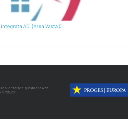
integrata ADI (Area Vasta 5,
so alle risorse di questo sito web
KIE POLICY