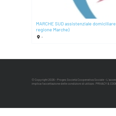
MARCHE SUD assistenziale domiciliare 
regione Marche)
-
© Copyright
2026 – Proges Società Cooperativa Sociale – L’acces
implica l’accettazione delle condizioni di utilizzo.
PRIVACY & COO