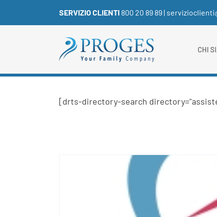
Salta
SERVIZIO CLIENTI
800 20 89 89
|
servizioclient
al
contenuto
CHI S
[drts-directory-search directory="assiste