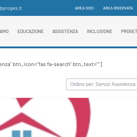
i@proges.it
AREA SOCI
AREA RISERVATA
IAMO
EDUCAZIONE
ASSISTENZA
INCLUSIONE
PROGET
nza" btn_icon="fas fa-search" btn_text=""]
Ordino per: Servizi Assistenza