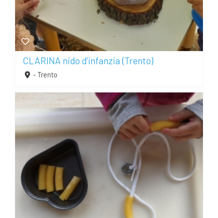
AREA SOCI
AREA RISERVATA
CLARINA nido d'infanzia (Trento)
CONTATTI
- Trento
LAVORA CON NOI