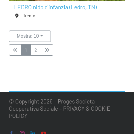
LEDRO nido d'infanzia (Ledro, TN)
- Trento
Mostra: 10
1
2
© Copyright
2026 – Proges Società
Cooperativa Sociale –
PRIVACY & COOKIE
POLICY