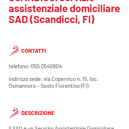
assistenziale domiciliare
AREA SOCI
SAD (Scandicci, FI)
AREA RISERVATA
CONTATTI
CONTATTI
LAVORA CON NOI
telefono: 055 0540804
indirizzo sede: via Copernico n. 15, loc.
Osmannoro – Sesto Fiorentino (FI)
DESCRIZIONE
Il SAD è un Servizio Assistenziale Domiciliare