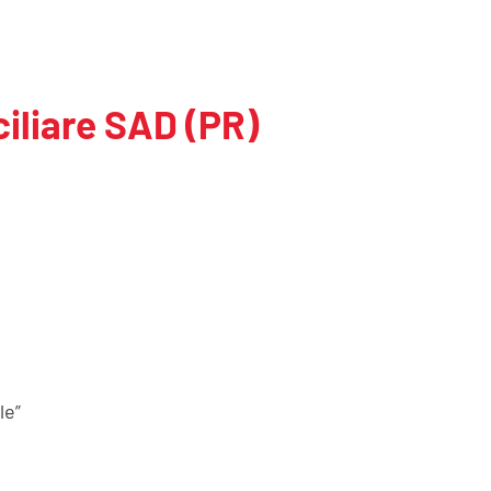
iliare SAD (PR)
le”