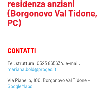
residenza anziani
AREA SOCI
(Borgonovo Val Tidone,
PC)
AREA RISERVATA
CONTATTI
CONTATTI
LAVORA CON NOI
Tel. struttura: 0523 865634; e-mail:
mariana.bold@proges.it
Via Pianello, 100, Borgonovo Val Tidone –
GoogleMaps