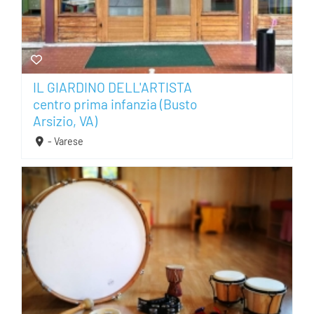
AREA SOCI
AREA RISERVATA
IL GIARDINO DELL'ARTISTA
CONTATTI
centro prima infanzia (Busto
Arsizio, VA)
LAVORA CON NOI
- Varese