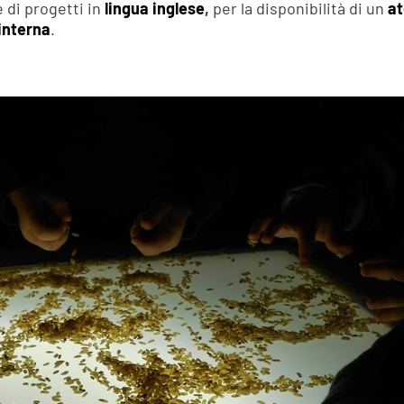
e di progetti in
lingua inglese
,
per la disponibilità di un
at
interna
.