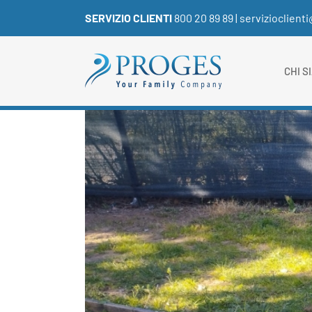
Salta
SERVIZIO CLIENTI
800 20 89 89
|
servizioclient
al
contenuto
CHI S