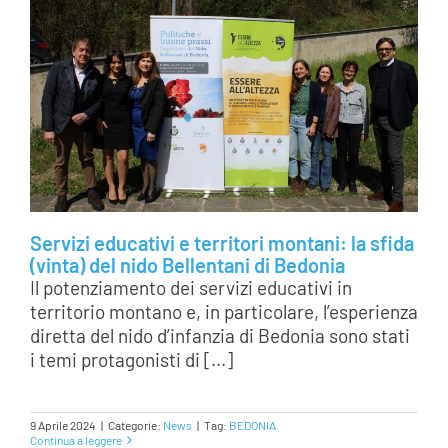
Servizi educativi e territori montani: la sfida
(vinta) del nido Bellentani di Bedonia
Il potenziamento dei servizi educativi in
territorio montano e, in particolare, l’esperienza
diretta del nido d’infanzia di Bedonia sono stati
i temi protagonisti di [...]
9 Aprile 2024
|
Categorie:
News
|
Tag:
BEDONIA
Continua a leggere