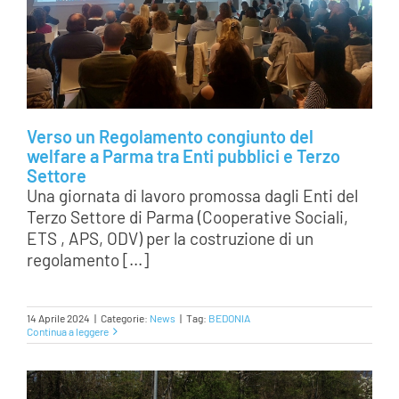
AREA SOCI
AREA RISERVATA
CONTATTI
Verso un Regolamento congiunto del
welfare a Parma tra Enti pubblici e Terzo
Settore
LAVORA CON NOI
Una giornata di lavoro promossa dagli Enti del
Terzo Settore di Parma (Cooperative Sociali,
ETS , APS, ODV) per la costruzione di un
regolamento [...]
14 Aprile 2024
|
Categorie:
News
|
Tag:
BEDONIA
Continua a leggere