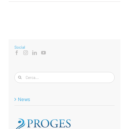
Social
Cerca
per:
News