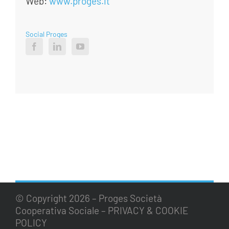
Web:
www.proges.it
Social Proges
© Copyright
2026 – Proges Società
Cooperativa Sociale –
PRIVACY & COOKIE
POLICY